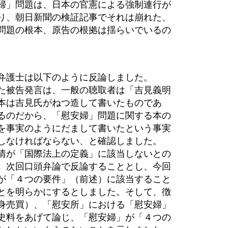
婦」問題は、日本の官憲による強制連行が
り、朝日新聞の検証記事でそれは崩れた、
問題の根本、原告の根拠は揺らいでいるの
弁護士は以下のように反論しました。
た被告発言は、一般の聴取者は「吉見義明
本は吉見氏がねつ造して書いたものであ
るのだから、「慰安婦」問題に関する本の
を事実のようにだまして書いたという事実
しなければならない、と確認しました。
情が「国際法上の定義」に該当しないとの
、次回口頭弁論で反論することとし、今回
が「４つの要件」（前述）に該当すること
とを明らかにするとしました。そして、徴
身売買）、「慰安所」における「慰安婦」
史料をあげて論じ、「慰安婦」が「４つの