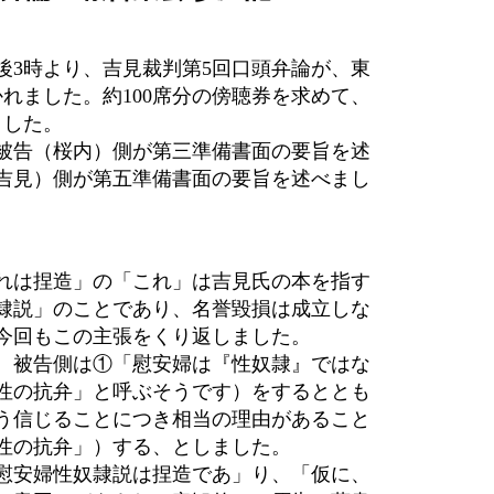
後
3
時より、吉見裁判第
5
回口頭弁論が、東
かれました。約
100
席分の傍聴券を求めて、
ました。
被告（桜内）側が第三準備書面の要旨を述
吉見）側が第五準備書面の要旨を述べまし
れは捏造」の「これ」は吉見氏の本を指す
隷説」のことであり、名誉毀損は成立しな
今回もこの主張をくり返しました。
、被告側は①「慰安婦は『性奴隷』ではな
性の抗弁」と呼ぶそうです）をするととも
う信じることにつき相当の理由があること
性の抗弁」）する、としました。
慰安婦性奴隷説は捏造であ」り、「仮に、