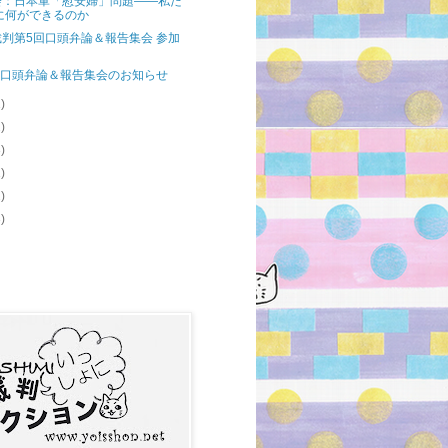
会：日本軍「慰安婦」問題――私た
に何ができるのか
判第5回口頭弁論＆報告集会 参加
回口頭弁論＆報告集会のお知らせ
1)
2)
3)
1)
2)
3)