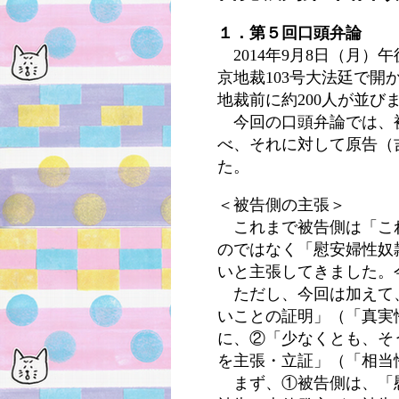
１．第５回口頭弁論
2014
年
9
月
8
日（月）午
京地裁
103
号大法廷で開
地裁前に約
200
人が並び
今回の口頭弁論では、
べ、それに対して原告（
た。
＜被告側の主張＞
これまで被告側は「こ
のではなく「慰安婦性奴
いと主張してきました。
ただし、今回は加えて
いことの証明」（「真実
に、②「少なくとも、そ
を主張・立証」（「相当
まず、①被告側は、「