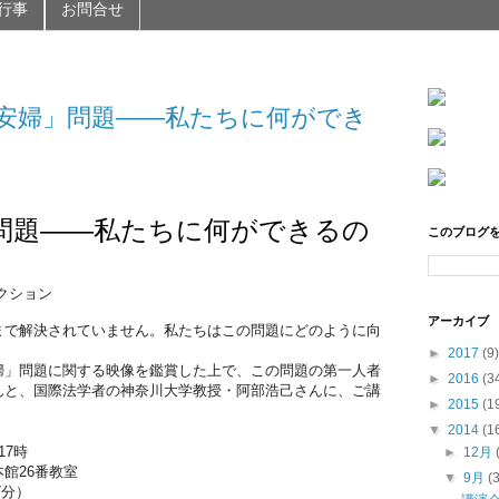
行事
お問合せ
安婦」問題――私たちに何ができ
問題――私たちに何ができるの
このブログ
アクション
アーカイブ
で解決されていません。私たちはこの問題にどのように向
►
2017
(9)
」問題に関する映像を鑑賞した上で、この問題の第一人者
►
2016
(3
んと、国際法学者の神奈川大学教授・阿部浩己さんに、ご講
►
2015
(1
▼
2014
(1
17時
►
12月
館26番教室
▼
9月
(
分）