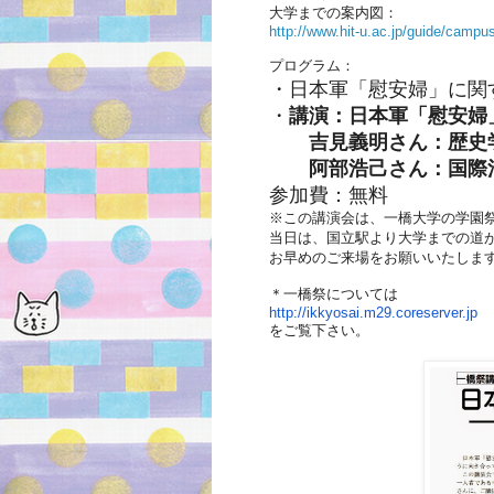
大学までの案内図：
http://www.hit-u.ac.jp/guide/campus
プログラム：
・日本軍「慰安婦」に関
・
講演：日本軍「慰安婦
吉見義明さん：歴史学
阿部浩己さん：国際法
参加費：無料
※この講演会は、一橋大学の学園
当日は、国立駅より大学までの道
お早めのご来場をお願いいたしま
＊一橋祭については
http://ikkyosai.m29.
coreserver.jp
をご覧下さい。