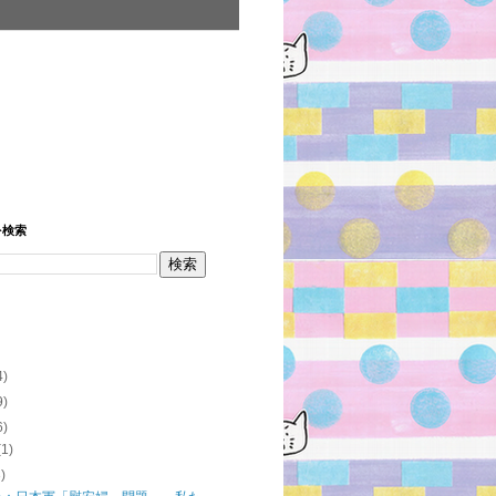
を検索
4)
9)
6)
(1)
3)