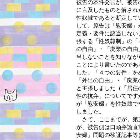
被告の本件発言が、被告
に言及したものと解され
性奴隷であると断定して
して、原告は「慰安婦」
定義・要件に該当しない
張する「性奴隷制」の「
の自由」・「廃業の自由
当しないことを知りなが
ことにより書いたのであ
した。「４つの要件」を
「外出の自由」・「廃業
と主張しました（「居住
性の抗弁」についてです
が「慰安婦」を性奴隷で
しました。
さて、ここまでが、第
が、被告側は口頭弁論直
安婦」問題の検証記事等