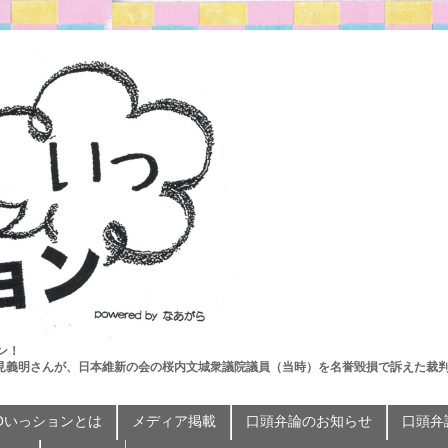
ン！
見義明さんが、日本維新の会の桜内文城衆議院議員（当時）を名誉毀損で訴えた裁
Oいっションとは
メディア掲載
口頭弁論のお知らせ
口頭弁