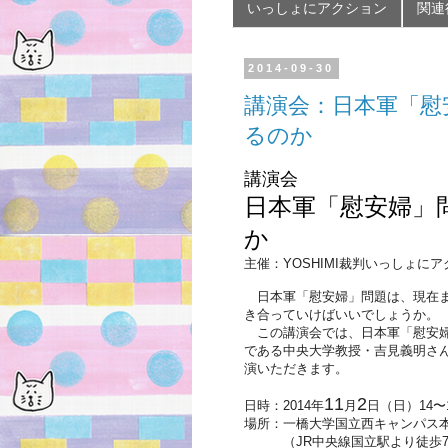
いっしょにアクション
関連
2014-09-30
講演会：日本軍「慰
るのか
講演会
日本軍「慰安婦」
か
主催：YOSHIMI裁判いっしょに
日本軍「慰安婦」問題は、現在ま
き合っていけばいいでしょうか。
この講演会では、日本軍「慰安婦
である中央大学教授・吉見義明さ
演いただきます。
11
2
日時：2014年
月
日（日）14〜
場所：一橋大学国立西キャンパス本
（JR中央線国立駅より徒歩7