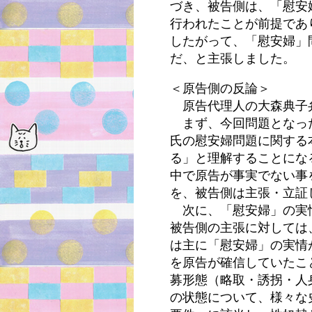
づき、被告側は、「慰安
行われたことが前提であ
したがって、「慰安婦」
だ、と主張しました。
＜原告側の反論＞
原告代理人の大森典子
まず、今回問題となっ
氏の慰安婦問題に関する
る」と理解することにな
中で原告が事実でない事
を、被告側は主張・立証
次に、「慰安婦」の実
被告側の主張に対しては
は主に「慰安婦」の実情
を原告が確信していたこ
募形態（略取・誘拐・人
の状態について、様々な