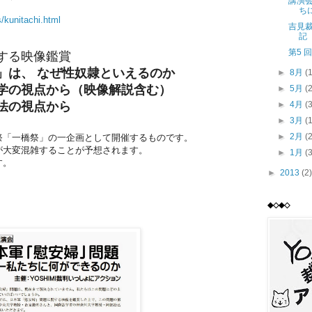
講演
ち
/kunitachi.html
吉見裁
記
第5 
する映像鑑賞
」は、 なぜ性奴隷といえるのか
►
8月
(
の視点から（映像解説含む）
►
5月
(
►
4月
(
の視点から
►
3月
(
►
2月
(
祭「一橋祭」の一企画として開催するものです。
が大変混雑することが予想されます。
►
1月
(
す。
►
2013
(2)
◆◇◆◇