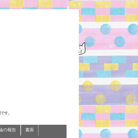
判です。
論の報告
書面