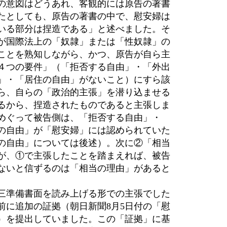
の意図はどうあれ、客観的には原告の著書
たとしても、原告の著書の中で、慰安婦は
いる部分は捏造である」と述べました。そ
が国際法上の「奴隷」または「性奴隷」の
ことを熟知しながら、かつ、原告が自ら主
４つの要件」（「拒否する自由」・「外出
」・「居住の自由」がないこと）にすら該
ら、自らの「政治的主張」を潜り込ませる
るから、捏造されたものであると主張しま
めぐって被告側は、「拒否する自由」・
の自由」が「慰安婦」には認められていた
の自由」については後述）。次に②「相当
が、①で主張したことを踏まえれば、被告
ないと信ずるのは「相当の理由」があると
三準備書面を読み上げる形での主張でした
前に追加の証拠（朝日新聞
8
月
5
日付の「慰
）を提出していました。この「証拠」に基