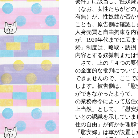
要件」に該当し、性奴隷
（なお、女性たちがどの
有無）が、性奴隷か否か
ことも、原告側は確認し
人身売買と自由拘束を内
が、
1920
年代までに広ま
婦」制度は、略取・誘拐
内容とする奴隷制または
さて、上の「４つの要
の全面的な批判について
できませんので、ここで
します。被告側は、「慰
ができなかったようで、
の業務命令によって居住
上当然」として、「慰安
いとの認識を示していま
住の自由」が何かを理解
「慰安婦」は軍が設置し