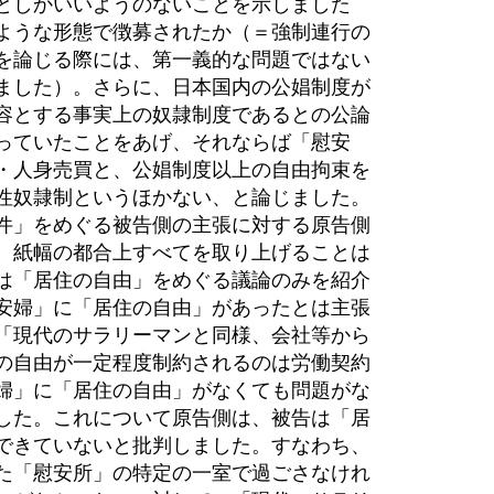
としかいいようのないことを示しました
ような形態で徴募されたか（＝強制連行の
を論じる際には、第一義的な問題ではない
ました）。さらに、日本国内の公娼制度が
容とする事実上の奴隷制度であるとの公論
っていたことをあげ、それならば「慰安
・人身売買と、公娼制度以上の自由拘束を
性奴隷制というほかない、と論じました。
件」をめぐる被告側の主張に対する原告側
、紙幅の都合上すべてを取り上げることは
は「居住の自由」をめぐる議論のみを紹介
安婦」に「居住の自由」があったとは主張
「現代のサラリーマンと同様、会社等から
の自由が一定程度制約されるのは労働契約
婦」に「居住の自由」がなくても問題がな
した。これについて原告側は、被告は「居
できていないと批判しました。すなわち、
た「慰安所」の特定の一室で過ごさなけれ