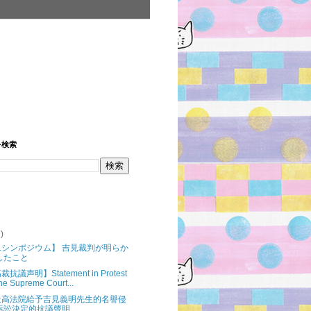
を検索
7)
/1シンポジウム】 吉見裁判が明らか
したこと
抗議声明】Statement in Protest
the Supreme Court...
最高法院給予吉見義明先生的名譽侵
訴訟決定的抗議聲明