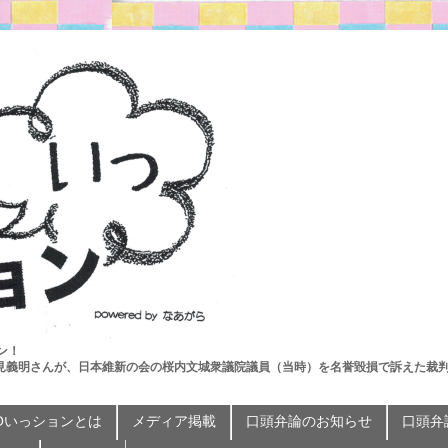
ン！
見義明さんが、日本維新の会の桜内文城衆議院議員（当時）を名誉毀損で訴えた裁
Oいっションとは
メディア掲載
口頭弁論のお知らせ
口頭弁