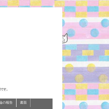
判です。
論の報告
書面