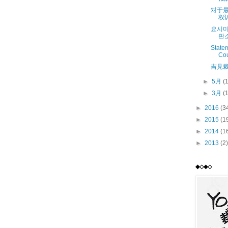
对于
权
요시미
판
Statem
Cou
吉見
►
5月
(
►
3月
(
►
2016
(3
►
2015
(1
►
2014
(1
►
2013
(2)
◆◇◆◇