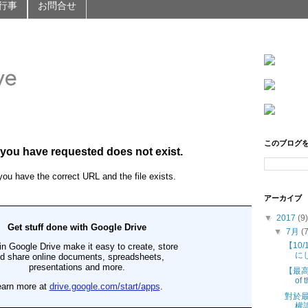
行事
お問合せ
このブログ
アーカイブ
▼
2017
(9)
▼
7月
(
【10
に
【最高裁
of 
對於
權