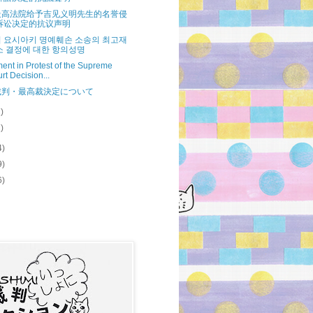
最高法院给予吉见义明先生的名誉侵
诉讼决定的抗议声明
 요시아키 명예훼손 소송의 최고재
소 결정에 대한 항의성명
ent in Protest of the Supreme
rt Decision...
裁判・最高裁決定について
1)
1)
4)
9)
6)