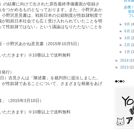
吉見
月5日）の結審に向けて出された原告最終準備書面が収録さ
必携
れをつかめるものとなっております。また、小野沢あか
奴
。小野沢意見書は、戦前日本の公娼制度が性奴隷制度で
フ
識が戦前日本社会でも広く受け入れられていたことを明
►
9月
(
って性奴隷ではない」という議論はなりたたないことを
►
6月
(
►
3月
(
・小野沢あかね意見書（2015年10月5日）
►
2月
(
►
1月
(
をいただきます）※10冊以上で送料無料
►
2014
(1
►
2013
(2)
5月発行）
13日）吉見さんは「陳述書」を裁判所に提出しました。
◆◇◆◇
」が性奴隷であることについて、さまざまな根拠をあげ
（2015年3月10日）
をいただきます）※10冊以上で送料無料