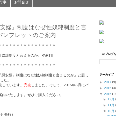
行事
お問合せ
慰安婦』制度はなぜ性奴隷制度と言
 パンフレットのご案内
＊＊＊＊＊＊＊＊＊＊＊＊＊＊＊＊
このブログ
奴隷制度と言えるのか』PARTⅢ
＊＊＊＊＊＊＊＊＊＊＊＊＊＊＊＊
アーカイブ
『慰安婦』制度はなぜ性奴隷制度と言えるのか』と題し
ました。
►
2017
(9)
売しています。
完売
しました。そして、2015年5月にパ
►
2016
(3
▼
2015
(1
ご案内いたします。ぜひご購入ください。
►
12月
►
11月
▼
10月
10月発行）