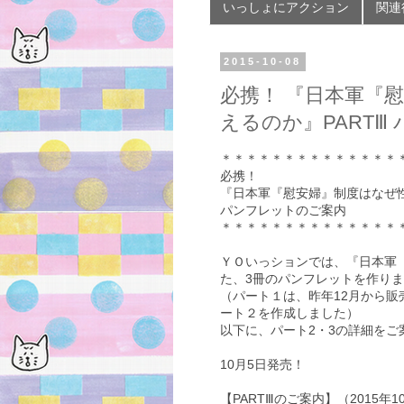
いっしょにアクション
関連
2015-10-08
必携！ 『日本軍『
えるのか』PARTⅢ
＊＊＊＊＊＊＊＊＊＊＊＊＊＊
必携！
『日本軍『慰安婦』制度はなぜ性
パンフレットのご案内
＊＊＊＊＊＊＊＊＊＊＊＊＊＊
ＹＯいっションでは、『日本軍
た、3冊のパンフレットを作り
（パート１は、昨年12月から販
ート２を作成しました）
以下に、パート2・3の詳細を
10月5日発売！
【PARTⅢのご案内】（2015年