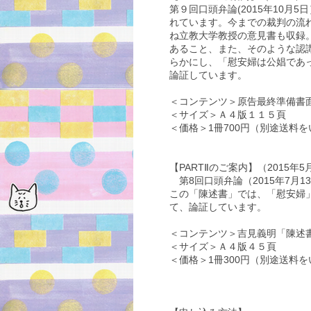
第９回口頭弁論(2015年10
れています。今までの裁判の流
ね立教大学教授の意見書も収録
あること、また、そのような認
らかにし、「慰安婦は
公娼であ
論証しています。
＜コンテンツ＞原告最終準備書面
＜サイズ＞Ａ４版１１５頁
＜価格＞1冊700円（別途送料
【PARTⅡのご案内】（2015年
第8回口頭弁論（2015年7月
この「陳述書」では、「慰安婦
て、論証しています。
＜コンテンツ＞吉見義明「陳述書」
＜サイズ＞Ａ４版４５頁
＜価格＞1冊300円（別途送料