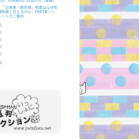
裁判 判決期日のお知らせ（速報）
！ 『日本軍『慰安婦』制度はなぜ性
隷制度と言えるのか』PARTⅢ パン
レットのご案内
4)
2)
2)
2)
1)
6)