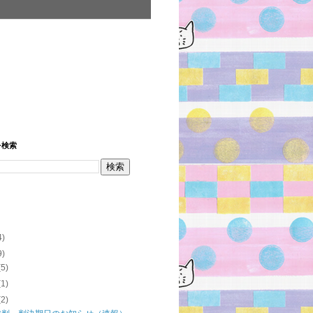
を検索
4)
9)
(5)
(1)
(2)