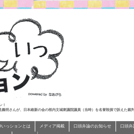
ン！
見義明さんが、日本維新の会の桜内文城衆議院議員（当時）を名誉毀損で訴えた裁
Oいっションとは
メディア掲載
口頭弁論のお知らせ
口頭弁