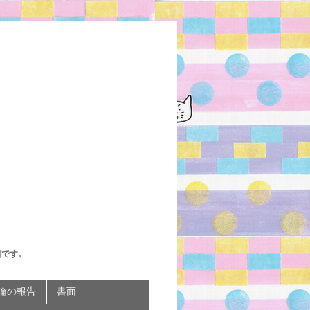
判です。
論の報告
書面