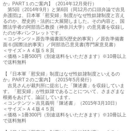
か』PART１のご案内】（2014年12月発行）
第5回（2014年9月）と第6回（同12月の口頭弁論で吉見
弁護団は、日本軍「慰安婦」制度がなぜ性奴隷制度と言え
るのか、歴史的・法的に大展開しました。その内容と、国
際法学者の阿部浩己教授（神奈川大学）の意見書を収録し
たのが本パンフレットです。
＜コンテンツ＞原告準備書面5(歴史的事実）／原告準備書
面６(国際法的事実）／阿部浩己意見書(専門家意見書）
＜サイズ＞Ａ４版５８頁
＜価格＞1冊500円（別途送料をいただきます）※10冊以上
で送料無料
【『日本軍「慰安婦」制度はなぜ性奴隷制度といえるの
か』PART２のご案内】（2015年5月発行）
吉見さんが裁判所に提出した「陳述書」を収録していま
す。「慰安婦」が性奴隷であることについて、さまざまな
根拠をあげて、論証しています。
＜コンテンツ＞吉見義明「陳述書」（2015年3月10日）
＜サイズ＞Ａ４版４５頁
＜価格＞1冊300円（別途送料をいただきます）※10冊以上
で送料無料