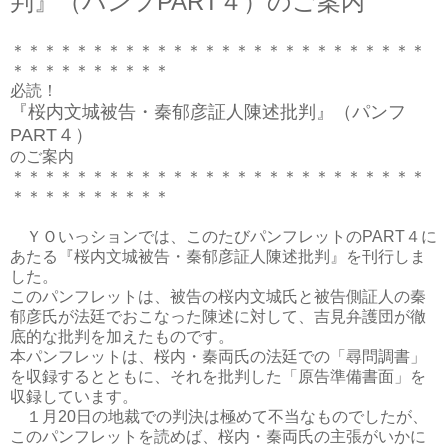
判』（パンフPART４）のご案内
＊＊＊＊＊＊＊＊＊＊＊＊＊＊＊＊＊＊＊＊＊＊＊＊＊＊
＊＊＊＊＊＊＊＊＊＊
必読！
『桜内文城被告・秦郁彦証人陳述批判』（パンフ
PART４）
のご案内
＊＊＊＊＊＊＊＊＊＊＊＊＊＊＊＊＊＊＊＊＊＊＊＊＊＊
＊＊＊＊＊＊＊＊＊＊
ＹＯいっションでは、このたびパンフレットのPART４に
あたる『桜内文城被告・秦郁彦証人陳述批判』を刊行しま
した。
このパンフレットは、被告の桜内文城氏と被告側証人の秦
郁彦氏が法廷でおこなった陳述に対して、吉見弁護団が徹
底的な批判を加えたものです。
本パンフレットは、桜内・秦両氏の法廷での「尋問調書」
を収録するとともに、それを批判した「原告準備書面」を
収録しています。
１月20日の地裁での判決は極めて不当なものでしたが、
このパンフレットを読めば、桜内・秦両氏の主張がいかに