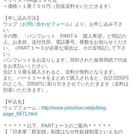
＜サイズ＞A4版１９６頁
＜価格＞１冊７００円（別途送料をいただきます）
【申し込み方法】
ウェブ（
お問い合わせフォーム
）より、お申し込み下さ
い。
その際、「パンフレット PART４ 購入希望」と明記の
上、お名前、送付住所、電話番号、冊数をお知らせくださ
い。（PART１〜３が必要な場合は、その旨明記して下さ
い）
パンフレットをお送りします。同封された振替用紙で代金
をお支払いください。
合計１０冊を購入されると、送料が無料となります。
また、パート１〜４をまとめて購入されると、合計2200円
のところ、2000円に割り引きさせていただきます（送料は
別途いただきます）。
【申込先】
ウェブフォーム：
http://www.yoisshon.net/p/blog-
page_6671.html
＊＊＊＊＊以下、PART１〜３のご案内＊＊＊＊＊
【『日本軍「慰安婦」制度はなぜ性奴隷制度といえるの