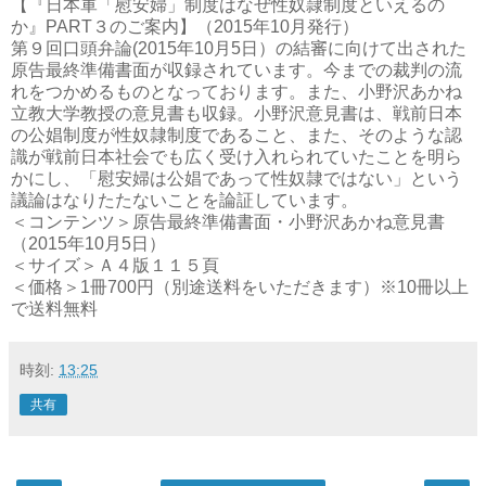
【『日本軍「慰安婦」制度はなぜ性奴隷制度といえるの
か』PART３のご案内】（2015年10月発行）
第９回口頭弁論(2015年10月5日）の結審に向けて出された
原告最終準備書面が収録されています。今までの裁判の流
れをつかめるものとなっております。また、小野沢あかね
立教大学教授の意見書も収録。小野沢意見書は、戦前日本
の公娼制度が性奴隷制度であること、また、そのような認
識が戦前日本社会でも広く受け入れられていたことを明ら
かにし、「慰安婦は公娼であって性奴隷ではない」という
議論はなりたたないことを論証しています。
＜コンテンツ＞原告最終準備書面・小野沢あかね意見書
（2015年10月5日）
＜サイズ＞Ａ４版１１５頁
＜価格＞1冊700円（別途送料をいただきます）※10冊以上
で送料無料
時刻:
13:25
共有