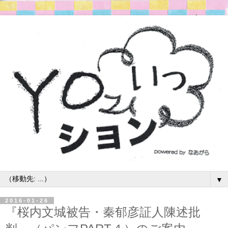
▼
2016-01-26
『桜内文城被告・秦郁彦証人陳述批