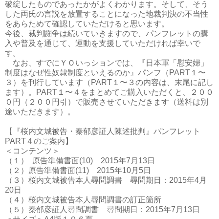
破綻したものであったかがよくわかります。そして、そう
した両氏の言説を放置することになった地裁判決の不当性
をあらためて確認していただけると思います。
今後、裁判闘争は続いていきますので、パンフレットの購
入や普及を通じて、運動を支援していただければ幸いで
す。
なお、すでにＹＯいっションでは、『日本軍「慰安婦」
制度はなぜ性奴隷制度といえるのか』パンフ（PART１〜
３）を刊行しています（PART１〜３の内容は、末尾に記し
ます）。PART１〜４をまとめてご購入いただくと、２００
０円（２００円引）で販売させていただきます（送料は別
途いただきます）。
【『桜内文城被告・秦郁彦証人陳述批判』パンフレット
PART４のご案内】
＜コンテンツ＞
（１） 原告準備書面(10) 2015年7月13日
（２）原告準備書面(11) 2015年10月5日
（３）桜内文城被告本人尋問調書 尋問期日：2015年4月
20日
（４）桜内文城被告本人尋問調書の訂正箇所
（５）秦郁彦証人尋問調書 尋問期日：2015年7月13日